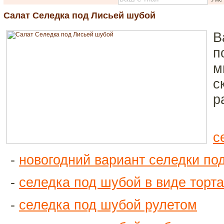
Салат Селедка под Лисьей шубой
В
п
м
с
р
с
-
новогодний вариант селедки по
-
селедка под шубой в виде торта
-
селедка под шубой рулетом