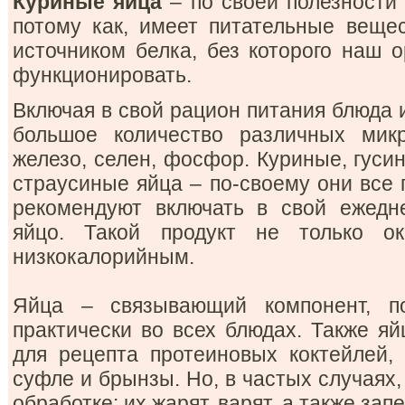
Куриные яйца
– по своей полезности 
потому как, имеет питательные веще
источником белка, без которого наш 
функционировать.
Включая в свой рацион питания блюда 
большое количество различных микр
железо, селен, фосфор. Куриные, гуси
страусиные яйца – по-своему они все 
рекомендуют включать в свой ежедн
яйцо. Такой продукт не только о
низкокалорийным.
Яйца – связывающий компонент, п
практически во всех блюдах. Также я
для рецепта протеиновых коктейлей,
суфле и брынзы. Но, в частых случаях
обработке: их жарят, варят, а также за