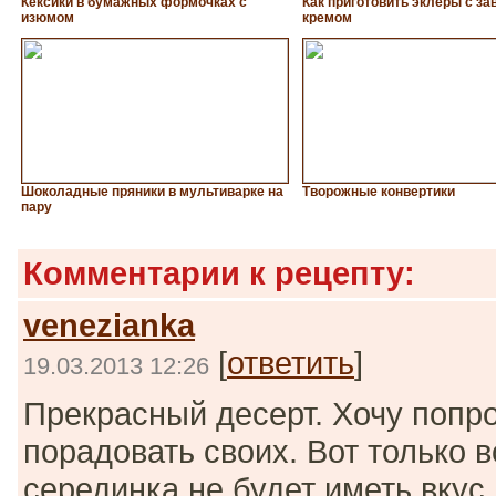
Кексики в бумажных формочках с
Как приготовить эклеры с з
изюмом
кремом
Шоколадные пряники в мультиварке на
Творожные конвертики
пару
Комментарии к рецепту:
venezianka
[
ответить
]
19.03.2013 12:26
Прекрасный десерт. Хочу попро
порадовать своих. Вот только в
серединка не будет иметь вкус