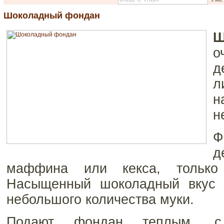
Шоколадный фондан
Ш
о
д
л
н
н
Ф
д
маффина или кекса, только
Насыщенный шоколадный вкус у
небольшого количества муки.
Подают фондан теплым, с