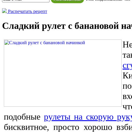
Распечатать рецепт
Сладкий рулет с банановой н
Не
т
сг
Ки
по
вх
ч
подобные
рулеты на скорую рук
бисквитное, просто хорошо взб