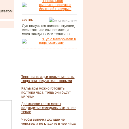
"Пасхальная
выпечка - веночки с
белковой глазурью"
штетом
светик
28.04.2013 в 12:23
Суп получится намного вкуснее,
если взять не свиное мясо, а
мясо говядины или телятины.
"Суп с макаронами в
виде бантиков"
Тесто на оладьи нельзя мешать,
тогда они получатся пышными
Кальмары можно готовить
полтора часа, тогда они будут
мягкими
Дрожжевое тесто может
подходить в холодильнике, а не в
тепле
Чтобы выпечка дольше не
черствела не кладите в нее яйца