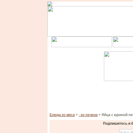
Блюда из мяса
>
- из печени
> Яйца с куриной п
Подпишитесь и б