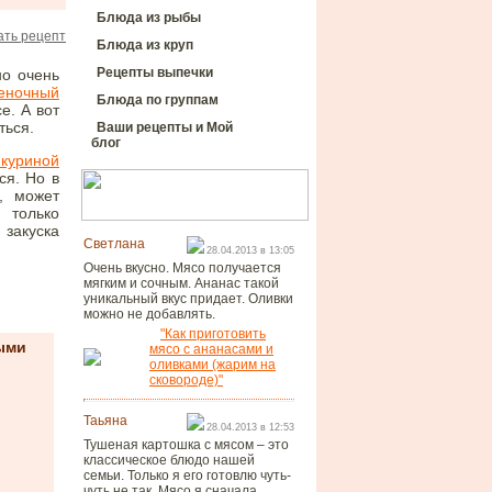
Блюда из рыбы
ть рецепт
Блюда из круп
Рецепты выпечки
но очень
еночный
Блюда по группам
е. А вот
ться.
Ваши рецепты и Мой
блог
 куриной
ся. Но в
, может
 только
закуска
Светлана
28.04.2013 в 13:05
Очень вкусно. Мясо получается
мягким и сочным. Ананас такой
уникальный вкус придает. Оливки
можно не добавлять.
"Как приготовить
ыми
мясо с ананасами и
оливками (жарим на
сковороде)"
Таьяна
28.04.2013 в 12:53
Тушеная картошка с мясом – это
классическое блюдо нашей
семьи. Только я его готовлю чуть-
чуть не так. Мясо я сначала