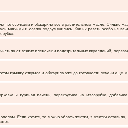
ала полосочками и обжарила все в растительном масле. Сильно жа
тали мягкими и слегка подрумянились. Как их резать особо не важ
орубке.
чистила от всяких пленочек и подозрительных вкраплений, пореза
отом крышку открыла и обжарила уже до готовности печени еще м
рковка и куриная печень, перекрутила на мясорубке, добавила
полам. Если хотите, то можно убрать желтки, я желтки оставила,
штет.