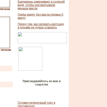
Баклажаны замачивают в соленой
воде, чтобы они впитывали
меньше масла
 печени
Грибы жарят без масла первые 5
минут
Перед тем, как запекать картошку
в духовке ее лучше отварить
й печени
Присоединяйтесь ко мне в
соцсетях
Готовил печеночный торт в
противогазе