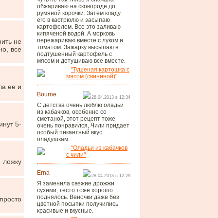
обжариваю на сковороде до
румяной корочки. Затем кладу
его в кастрюлю и засыпаю
картофелем. Все это заливаю
кипяченой водой. А морковь
пережариваю вместе с луком и
рить не
томатом. Зажарку высыпаю в
но, все
подтушенный картофель с
мясом и дотушиваю все вместе.
"Тушеная картошка с
мясом (свининой)"
ла ее и
Bourne
28.04.2013 в 12:34
С детства очень люблю оладьи
из кабачков, особенно со
сметаной, этот рецепт тоже
инут 5-
очень понравился, Чили придает
особый пикантный вкус
оладушкам.
"Оладьи из кабачков
с чили"
 ложку
Erna
28.04.2013 в 12:29
Я заменила свежие дрожжи
сухими, тесто тоже хорошо
поднялось. Веночки даже без
 просто
цветной посыпки получились
красивые и вкусные.