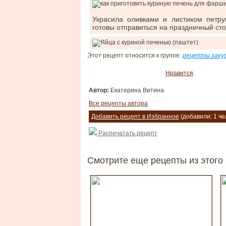
Украсила оливками и листиком петр
готовы отправиться на праздничный ст
Этот рецепт относится к группе:
рецепты заку
Нравится
Автор:
Екатерина Витина
Все рецепты автора
Добавить рецепт в Избранное
(добавили: 1 че
Распечатать рецепт
Смотрите еще рецепты из этого 