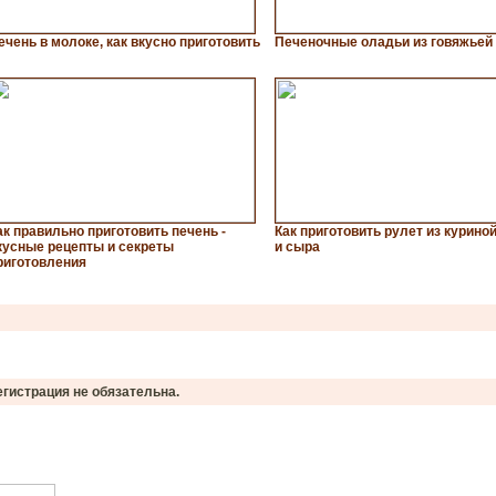
ечень в молоке, как вкусно приготовить
Печеночные оладьи из говяжьей
ак правильно приготовить печень -
Как приготовить рулет из курино
кусные рецепты и секреты
и сыра
риготовления
егистрация не обязательна.