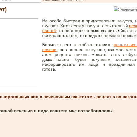
ет)
Распечата
Не особо быстрая в приготовлении закуска, 
вкусная. Хотя если у вас уже есть готовый
печ
паштет
, то останется только сварить яйца и вс
если паштета нет, то придется немного повози
Больше всего я люблю готовить
паштет из
печени
, она нежнее и вкуснее, как мне кажет
этом рецепте печень можете взять любую
даже паштет будет покупным, останется
нафаршировать им яйца и праздничная 
готова.
ршированных яиц с печеночным паштетом - рецепт с пошагов
риной печенью в виде паштета мне потребовалось: