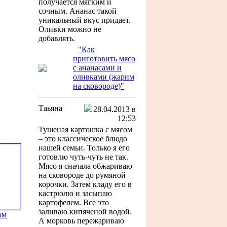
получается мягким и
сочным. Ананас такой
уникальный вкус придает.
Оливки можно не
добавлять.
"Как
приготовить мясо
с ананасами и
оливками (жарим
на сковороде)"
Таьяна
28.04.2013 в
12:53
Тушеная картошка с мясом
– это классическое блюдо
нашей семьи. Только я его
готовлю чуть-чуть не так.
Мясо я сначала обжариваю
на сковороде до румяной
корочки. Затем кладу его в
кастрюлю и засыпаю
картофелем. Все это
заливаю кипяченой водой.
ом
А морковь пережариваю