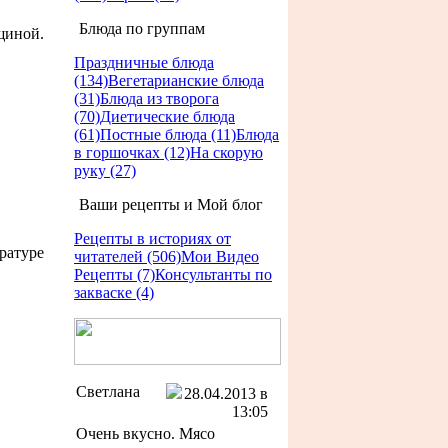
Блюда по группам
щиной.
Праздничные блюда
(134)
Вегетарианские блюда
(31)
Блюда из творога
(70)
Диетические блюда
(61)
Постные блюда (11)
Блюда
в горшочках (12)
На скорую
руку (27)
Ваши рецепты и Мой блог
Рецепты в историях от
ратуре
читателей (506)
Мои Видео
Рецепты (7)
Консультанты по
закваске (4)
Светлана
28.04.2013 в
13:05
Очень вкусно. Мясо