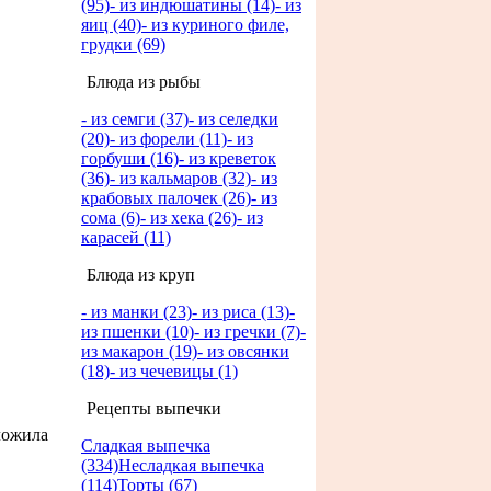
(95)
- из индюшатины (14)
- из
яиц (40)
- из куриного филе,
грудки (69)
Блюда из рыбы
- из семги (37)
- из селедки
(20)
- из форели (11)
- из
горбуши (16)
- из креветок
(36)
- из кальмаров (32)
- из
крабовых палочек (26)
- из
сома (6)
- из хека (26)
- из
карасей (11)
Блюда из круп
- из манки (23)
- из риса (13)
-
из пшенки (10)
- из гречки (7)
-
из макарон (19)
- из овсянки
(18)
- из чечевицы (1)
Рецепты выпечки
ложила
Сладкая выпечка
(334)
Несладкая выпечка
(114)
Торты (67)