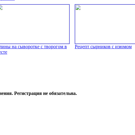
лины на сыворотке с творогом в
Рецепт сырников с изюмом
есте
ения. Регистрация не обязательна.