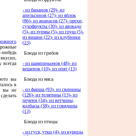
- из бананов (29)
- из
апельсинов (27)
- из яблок
(86)
- из ананасов (27)
- орехи,
сухофрукты (30)
- из авокадо
(5)
- из хурмы (5)
- из груш (5)
-
из вишни (22)
- из клубники
рожного
(23)
орожные
й-нибудь
Блюда из грибов
вкусно,
у всегда
- из шампиньонов (48)
- из
вешенок (10)
- из опят (13)
фото вы
Блюда из мяса
талось в
- из фарша (93)
- из свинины
 вы не
(126)
- из телятины (13)
- из
 сделать
печени (34)
- из ветчины,
колбасы (38)
- из говядины
(13)
Блюда из птицы
- из гуся, утки (4)
- из курицы