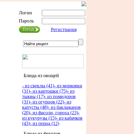
Логин
Пароль
Регистрация
Блюда из овощей
- из свеклы (41)
- из морковки
(31)
- из картошки (75)
- из
тыквы (17)
- из помидоров
(31)
- из огурцов (22)
- из
капусты (48)
- из баклажанов
(20)
- из фасоли, гороха (23)
-
из кукурузы (15)
- из кабачков
(43)
- из перца (12)
Блюда из фруктов