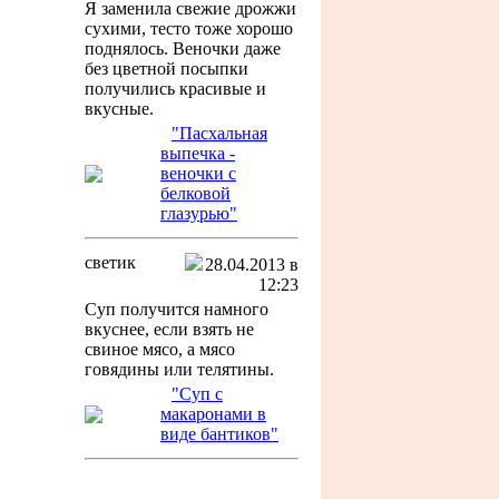
Я заменила свежие дрожжи
сухими, тесто тоже хорошо
поднялось. Веночки даже
без цветной посыпки
получились красивые и
вкусные.
"Пасхальная
выпечка -
веночки с
белковой
глазурью"
светик
28.04.2013 в
12:23
Суп получится намного
вкуснее, если взять не
свиное мясо, а мясо
говядины или телятины.
"Суп с
макаронами в
виде бантиков"