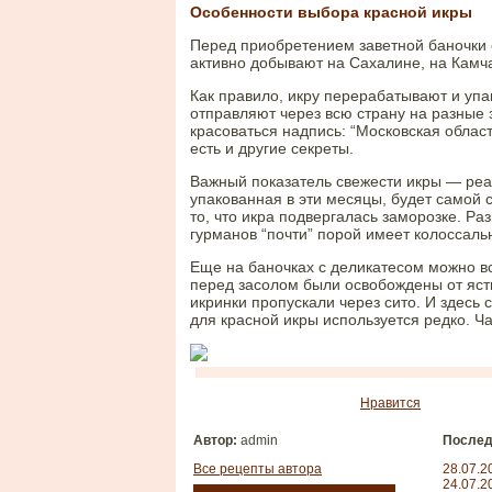
Особенности выбора красной икры
Перед приобретением заветной баночки с
активно добывают на Сахалине, на Камча
Как правило, икру перерабатывают и упа
отправляют через всю страну на разные з
красоваться надпись: “Московская област
есть и другие секреты.
Важный показатель свежести икры — реал
упакованная в эти месяцы, будет самой с
то, что икра подвергалась заморозке. Р
гурманов “почти” порой имеет колоссаль
Еще на баночках с деликатесом можно вст
перед засолом были освобождены от ясты
икринки пропускали через сито. И здесь 
для красной икры используется редко. 
Нравится
Автор:
admin
Послед
Все рецепты автора
28.07.2
24.07.2