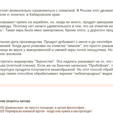
тоит внимательно ознакомиться с этикеткой. В России этот делика
тке и, конечно, в Хабаровском крае.
ковывают прямо на кораблях, но, когда ее много, продукт замораж
аводы. Поэтому нет ничего удивительного в том, что на этикетке м
ь”. Такая икра была явно заморожена. Кроме этого, у дорогого про
ьная дата производства. Продукт добывают с июня и до сентября.
вежей. Когда дата упаковки на этикетке “зимняя”, это просто указы
азница во вкусе у замороженной и свежей икры почти неощутима. Но
ное значение.
ретить маркировку “Зернистая”. Эта надпись указывает на то, что
ка (плотной пленки). Если же на баночке написано “Пробойная”, т
структура продукта получается кашеобразной. Но этот способ обраб
Чаще таким способом обрабатывают икринки “неблагородных” видов
ние рецепты автора
026 Шампанское: не просто пузырьки, а целая философия...
026 Перекраска кожаной куртки - когда она нужна и как проходит