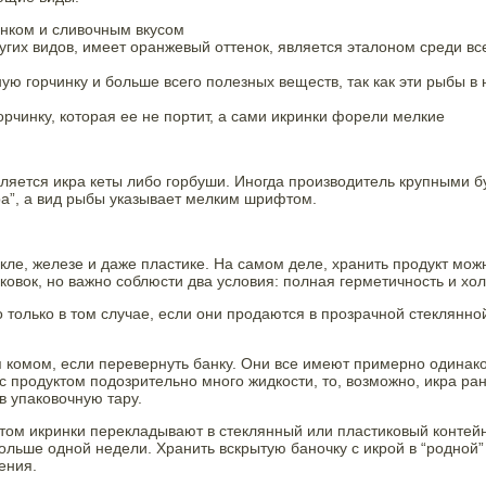
енком и сливочным вкусом
угих видов, имеет оранжевый оттенок, является эталоном среди вс
ную горчинку и больше всего полезных веществ, так как эти рыбы в
рчинку, которая ее не портит, а сами икринки форели мелкие
ляется икра кеты либо горбуши. Иногда производитель крупными б
кра”, а вид рыбы указывает мелким шрифтом.
ле, железе и даже пластике. На самом деле, хранить продукт мож
вок, но важно соблюсти два условия: полная герметичность и хол
 только в том случае, если они продаются в прозрачной стеклянно
я комом, если перевернуть банку. Они все имеют примерно одинак
с продуктом подозрительно много жидкости, то, возможно, икра ра
в упаковочную тару.
ктом икринки перекладывают в стеклянный или пластиковый контей
ольше одной недели. Хранить вскрытую баночку с икрой в “родной”
ения.