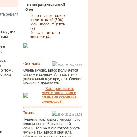
Ваши рецепты и Мой
блог
ть рецепт
Рецепты в историях
от читателей (506)
Мои Видео Рецепты
(7)
раздник.
Консультанты по
чным
закваске (4)
 ее
.
ст.
Светлана
м
28.04.2013 в 13:05
о том,
Очень вкусно. Мясо получается
ах или
мягким и сочным. Ананас такой
уникальный вкус придает. Оливки
можно не добавлять.
"Как приготовить
мясо с ананасами и
оливками (жарим на
сковороде)"
Таьяна
28.04.2013 в 12:53
Тушеная картошка с мясом – это
классическое блюдо нашей
семьи. Только я его готовлю чуть-
 и
чуть не так. Мясо я сначала
обжариваю на сковороде до