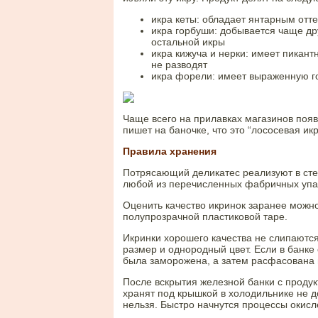
икра кеты: обладает янтарным отт
икра горбуши: добывается чаще др
остальной икры
икра кижуча и нерки: имеет пикант
не разводят
икра форели: имеет выраженную го
Чаще всего на прилавках магазинов появ
пишет на баночке, что это “лососевая и
Правила хранения
Потрясающий деликатес реализуют в стек
любой из перечисленных фабричных упако
Оценить качество икринок заранее можно
полупрозрачной пластиковой таре.
Икринки хорошего качества не слипаютс
размер и однородный цвет. Если в банке 
была заморожена, а затем расфасована 
После вскрытия железной банки с проду
хранят под крышкой в холодильнике не д
нельзя. Быстро начнутся процессы окисл