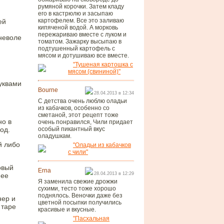
румяной корочки. Затем кладу
его в кастрюлю и засыпаю
картофелем. Все это заливаю
ей
кипяченой водой. А морковь
пережариваю вместе с луком и
 неволе
томатом. Зажарку высыпаю в
подтушенный картофель с
мясом и дотушиваю все вместе.
"Тушеная картошка с
мясом (свининой)"
уквами
Bourne
28.04.2013 в 12:34
С детства очень люблю оладьи
из кабачков, особенно со
сметаной, этот рецепт тоже
но в
очень понравился, Чили придает
од.
особый пикантный вкус
оладушкам.
й либо
"Оладьи из кабачков
с чили"
овый
Erna
28.04.2013 в 12:29
нее
Я заменила свежие дрожжи
сухими, тесто тоже хорошо
поднялось. Веночки даже без
нер и
цветной посыпки получились
 таре
красивые и вкусные.
"Пасхальная