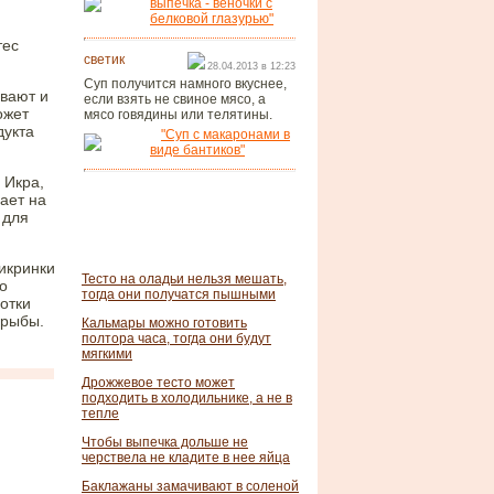
выпечка - веночки с
белковой глазурью"
тес
светик
28.04.2013 в 12:23
Суп получится намного вкуснее,
ивают и
если взять не свиное мясо, а
ожет
мясо говядины или телятины.
дукта
"Суп с макаронами в
виде бантиков"
 Икра,
вает на
 для
 икринки
Тесто на оладьи нельзя мешать,
о
тогда они получатся пышными
отки
 рыбы.
Кальмары можно готовить
полтора часа, тогда они будут
мягкими
Дрожжевое тесто может
подходить в холодильнике, а не в
тепле
Чтобы выпечка дольше не
черствела не кладите в нее яйца
Баклажаны замачивают в соленой