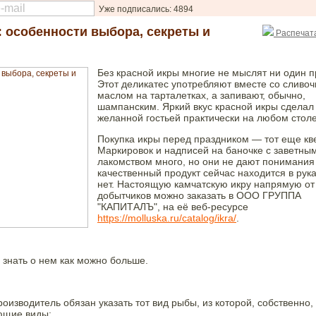
Уже подписались: 4894
: особенности выбора, секреты и
Распечата
Без красной икры многие не мыслят ни один п
Этот деликатес употребляют вместе со сливо
маслом на тарталетках, а запивают, обычно,
шампанским. Яркий вкус красной икры сделал
желанной гостьей практически на любом столе
Покупка икры перед праздником — тот еще кве
Маркировок и надписей на баночке с заветны
лакомством много, но они не дают понимания 
качественный продукт сейчас находится в рук
нет. Настоящую камчатскую икру напрямую от
добытчиков можно заказать в ООО ГРУППА
"КАПИТАЛЪ", на её веб-ресурсе
https://molluska.ru/catalog/ikra/
.
 знать о нем как можно больше.
изводитель обязан указать тот вид рыбы, из которой, собственно,
ующие виды: