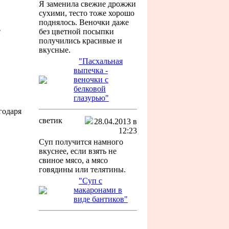
Я заменила свежие дрожжи
сухими, тесто тоже хорошо
поднялось. Веночки даже
е
без цветной посыпки
получились красивые и
вкусные.
"Пасхальная
выпечка -
веночки с
белковой
глазурью"
годаря
светик
28.04.2013 в
12:23
Суп получится намного
вкуснее, если взять не
свиное мясо, а мясо
говядины или телятины.
"Суп с
макаронами в
виде бантиков"