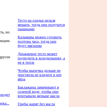
Тесто на оладьи нельзя
мешать, тогда они получатся
пышными
ть, но
Кальмары можно готовить
нкции.
полтора часа, тогда они
будут мягкими
Дрожжевое тесто может
другие
подходить в холодильнике, а
не в тепле
Чтобы выпечка дольше не
черствела не кладите в нее
яйца
Баклажаны замачивают в
соленой воде, чтобы они
оходит
впитывали меньше масла
ека...
Грибы жарят без масла