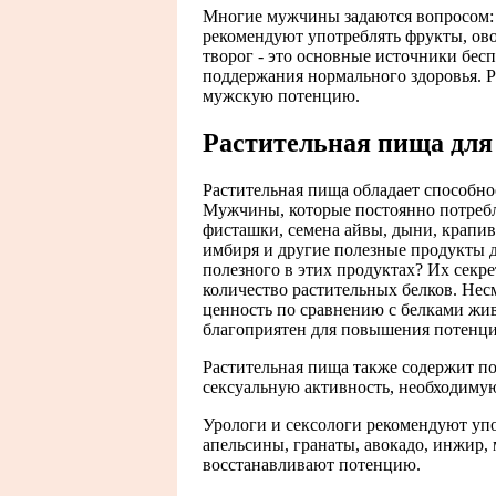
Многие мужчины задаются вопросом:
рекомендуют употреблять фрукты, овощ
творог - это основные источники бес
поддержания нормального здоровья. 
мужскую потенцию.
Растительная пища для
Растительная пища обладает способн
Мужчины, которые постоянно потребляю
фисташки, семена айвы, дыни, крапивы
имбиря и другие полезные продукты д
полезного в этих продуктах? Их секр
количество растительных белков. Нес
ценность по сравнению с белками жи
благоприятен для повышения потенци
Растительная пища также содержит 
сексуальную активность, необходимую
Урологи и сексологи рекомендуют упо
апельсины, гранаты, авокадо, инжир, 
восстанавливают потенцию.