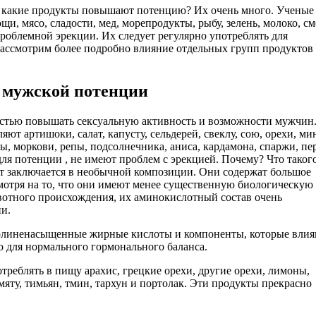
 какие продукты повышают потенцию? Их очень много. Ученые
и, мясо, сладости, мед, морепродукты, рыбу, зелень, молоко, см
проблемной эрекции. Их следует регулярно употреблять для
Рассмотрим более подробно влияние отдельных групп продуктов
 мужской потенции
остью повышать сексуальную активность и возможности мужчин
т артишоки, салат, капусту, сельдерей, свеклу, сою, орехи, ми
, моркови, репы, подсолнечника, аниса, кардамона, спаржи, пе
ля потенции , не имеют проблем с эрекцией. Почему? Что таког
ет заключается в необычной композиции. Они содержат большое
мотря на то, что они имеют менее существенную биологическую
вотного происхождения, их аминокислотный состав очень
и.
полиненасыщенные жирные кислоты и компоненты, которые влия
 для нормального гормонального баланса.
треблять в пищу арахис, грецкие орехи, другие орехи, лимоны,
мяту, тимьян, тмин, тархун и портолак. Эти продукты прекрасно