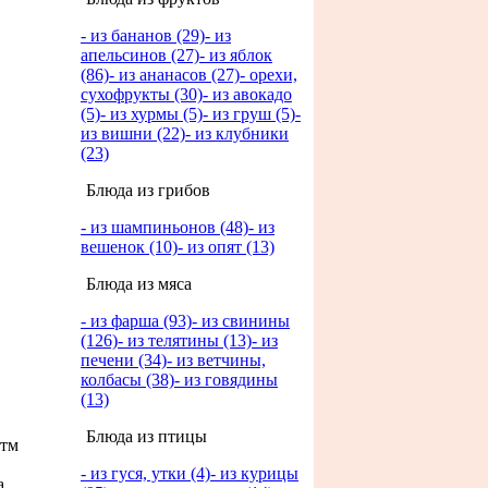
- из бананов (29)
- из
апельсинов (27)
- из яблок
(86)
- из ананасов (27)
- орехи,
сухофрукты (30)
- из авокадо
(5)
- из хурмы (5)
- из груш (5)
-
из вишни (22)
- из клубники
(23)
Блюда из грибов
- из шампиньонов (48)
- из
вешенок (10)
- из опят (13)
Блюда из мяса
- из фарша (93)
- из свинины
(126)
- из телятины (13)
- из
печени (34)
- из ветчины,
колбасы (38)
- из говядины
(13)
Блюда из птицы
итм
- из гуся, утки (4)
- из курицы
а