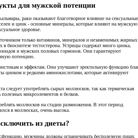
укты для мужской потенции
 кальмары, раки оказывают благотворное влияние на сексуальны
селен и цинк - основные минералы, которые влияют на мужскую
суальное здоровье.
точником только витаминов, минералов и незаменимых жирных
х в биосинтезе тестостерона. Устрицы содержат много цинка,
тозоидов и мужских половых гормонов. Они гарантируют
мную потенцию.
ристикам и эффектам. Они улучшают эректильную функцию бла
ты цинком и редкими аминокислотами, которые активируют
а следует употреблять сырых моллюсков, так как термическая
ь полезных микроэлементов и белков.
реблять моллюсков на стадии размножения. В этот период
хся в моллюсках, очень высока.
сключить из диеты?
исфункцию, мужчины должны ограничивать бесполезную пищу,