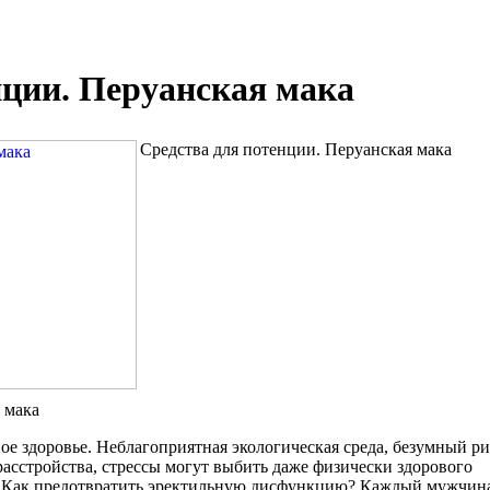
нции. Перуанская мака
Средства для потенции. Перуанская мака
ное здоровье. Неблагоприятная экологическая среда, безумный р
асстройства, стрессы могут выбить даже физически здорового
ы? Как предотвратить эректильную дисфункцию? Каждый мужчин