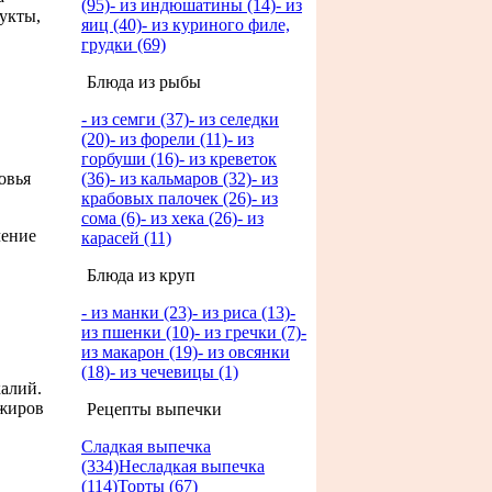
(95)
- из индюшатины (14)
- из
укты,
яиц (40)
- из куриного филе,
грудки (69)
Блюда из рыбы
- из семги (37)
- из селедки
(20)
- из форели (11)
- из
горбуши (16)
- из креветок
овья
(36)
- из кальмаров (32)
- из
крабовых палочек (26)
- из
сома (6)
- из хека (26)
- из
чение
карасей (11)
Блюда из круп
- из манки (23)
- из риса (13)
-
из пшенки (10)
- из гречки (7)
-
из макарон (19)
- из овсянки
(18)
- из чечевицы (1)
калий.
 жиров
Рецепты выпечки
Сладкая выпечка
(334)
Несладкая выпечка
(114)
Торты (67)