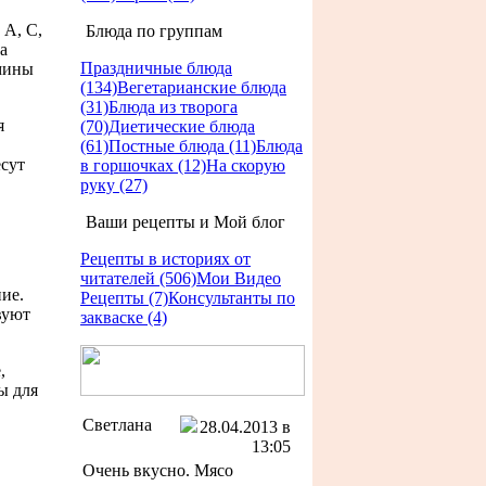
А, С,
Блюда по группам
а
Праздничные блюда
амины
(134)
Вегетарианские блюда
(31)
Блюда из творога
я
(70)
Диетические блюда
(61)
Постные блюда (11)
Блюда
есут
в горшочках (12)
На скорую
руку (27)
Ваши рецепты и Мой блог
Рецепты в историях от
читателей (506)
Мои Видео
ие.
Рецепты (7)
Консультанты по
вуют
закваске (4)
,
ы для
Светлана
28.04.2013 в
13:05
Очень вкусно. Мясо