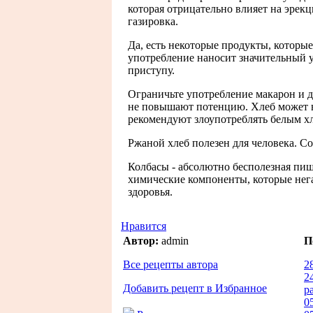
которая отрицательно влияет на эрекц
газировка.
Да, есть некоторые продукты, которы
употребление наносит значительный у
приступу.
Ограничьте употребление макарон и д
не повышают потенцию. Хлеб может в
рекомендуют злоупотреблять белым хл
Ржаной хлеб полезен для человека. С
Колбасы - абсолютно бесполезная пищ
химические компоненты, которые нег
здоровья.
Нравится
Автор:
admin
П
Все рецепты автора
2
2
Добавить рецепт в Избранное
ра
0