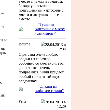
вместе с луком и томатом.
Зажарку высыпаю в
подтушенный картофель с
чет
мясом и дотушиваю все
вместе.
"Тушеная
ают
картошка с мясом
(свининой)"
ьную
Bourne
28.04.2013 в
 на
12:34
ощные
С детства очень люблю
оладьи из кабачков,
особенно со сметаной, этот
рецепт тоже очень
понравился, Чили придает
особый пикантный вкус
оладушкам.
ис
"Оладьи из
кабачков с чили"
ный
Erna
28.04.2013 в
12:29