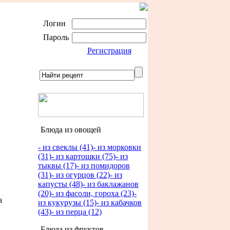
Логин
Пароль
Регистрация
Блюда из овощей
- из свеклы (41)
- из морковки
(31)
- из картошки (75)
- из
тыквы (17)
- из помидоров
(31)
- из огурцов (22)
- из
капусты (48)
- из баклажанов
(20)
- из фасоли, гороха (23)
-
а
из кукурузы (15)
- из кабачков
(43)
- из перца (12)
Блюда из фруктов