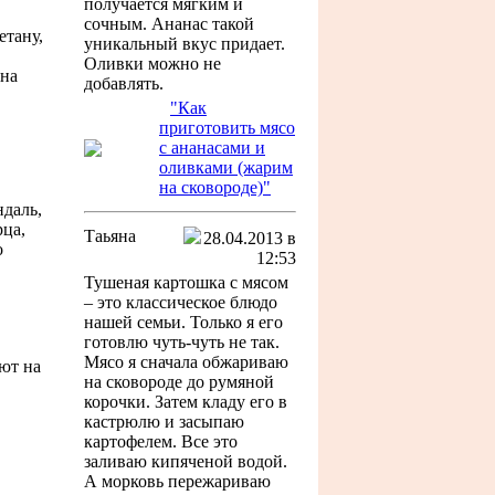
получается мягким и
сочным. Ананас такой
етану,
уникальный вкус придает.
Оливки можно не
 на
добавлять.
"Как
приготовить мясо
с ананасами и
оливками (жарим
на сковороде)"
.
ндаль,
рца,
Таьяна
28.04.2013 в
о
12:53
Тушеная картошка с мясом
– это классическое блюдо
нашей семьи. Только я его
готовлю чуть-чуть не так.
Мясо я сначала обжариваю
ют на
на сковороде до румяной
корочки. Затем кладу его в
кастрюлю и засыпаю
картофелем. Все это
заливаю кипяченой водой.
А морковь пережариваю