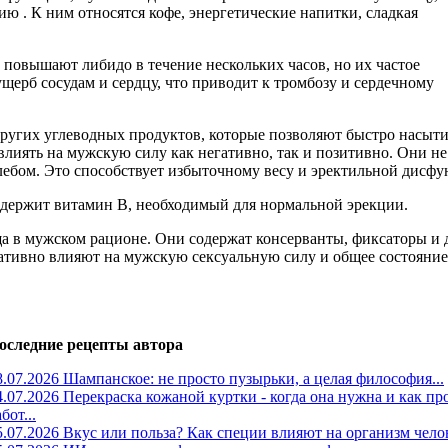
ию . К ним относятся кофе, энергетические напитки, сладкая
е повышают либидо в течение нескольких часов, но их частое
щерб сосудам и сердцу, что приводит к тромбозу и сердечному
ругих углеводных продуктов, которые позволяют быстро насыти
лиять на мужскую силу как негативно, так и позитивно. Они не
ебом. Это способствует избыточному весу и эректильной дисфу
одержит витамин В, необходимый для нормальной эрекции.
а в мужском рационе. Они содержат консерванты, фиксаторы и 
ативно влияют на мужскую сексуальную силу и общее состояние
оследние рецепты автора
8.07.2026 Шампанское: не просто пузырьки, а целая философия...
4.07.2026 Перекраска кожаной куртки - когда она нужна и как пр
бот...
5.07.2026 Вкус или польза? Как специи влияют на организм челов