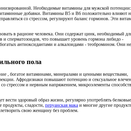
инизированной. Необходимые витамины для мужской потенции: 
витаминные добавки. Витамины В5 и В6 положительно влияют н
правляться со стрессом, регулируют баланс гормонов. Эти вит
овать в рационе человека. Они содержат цинк, необходимый дл
 и сперматозоидов, что повышает уровень гормона либидо -
 богатых антиоксидантами и алкалоидами - теобромином. Они н
ильного пола
ние , богатое витаминами, минералами и ценными веществами,
эрекции. Афродизиаки повышают потенцию и сексуальное влечен
 со стрессом и нервным напряжением, микроэлементы способст
ет вести здоровый образ жизни, регулярно употреблять белковые
 продукты, сладости,
перуанская мака
и многие другие продукт
летворить свою женщину без проблем.