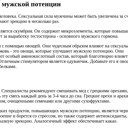
 мужской потенции
еловека. Сексуальная сила мужчины может быть увеличена за с
ают эрекцию в несколько раз.
ляется скумбрия. Он содержит микроэлементы, которые повыш
т за выработку тестостерона - основного мужского гормона.
н с помощью овощей. Они чудесным образом влияют на сексуал
морковь - это овощи, которые улучшают мужскую потенцию. Они
ют особый аминокислотный состав, который благотворно влияет
тличным стимулятором является одуванчик. Добавьте его в ов
белками.
и. Специалисты рекомендуют смешивать мед с грецкими орехами,
эту смесь каждый день за 3-4 часа до сна. Грецкие орехи и арах
том, очищенными семенами или другими сухофруктами.
дких продуктов, повышающих мужскую потенцию, является чер
оение и борется со стрессом, но также содержит антиоксиданты,
тказную эрекцию. Аналогичный эффект обеспечивает какао.