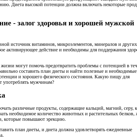
анию. Диета высокой потенции должна включать некоторые прод
ие - залог здоровья и хорошей мужской
овной источник витаминов, микроэлементов, минералов и других
бое активирующее действие и необходимы для поддержания здор
 жизни могут помочь предотвратить проблемы с потенцией в те
равильно составить план диеты и найти полезные и необходимые
отенции и хорошего физического состояния. Какую пищу для
т употреблять мужчинам?
ка
ючать различные продукты, содержащие кальций, магний, серу, 
чать необходимое количество животных и растительных белков,
в, которые повышают эрекцию.
тавить план диеты, и диета должна удовлетворять ежедневные
а.